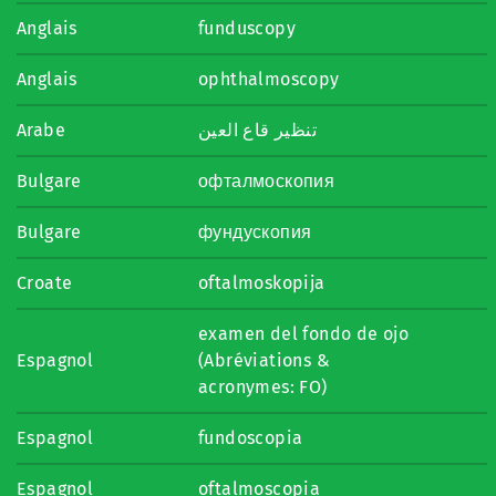
Anglais
funduscopy
Anglais
ophthalmoscopy
Arabe
تنظير قاع العين
Bulgare
офталмоскопия
Bulgare
фундускопия
Croate
oftalmoskopija
examen del fondo de ojo
Espagnol
(Abréviations &
acronymes: FO)
Espagnol
fundoscopia
Espagnol
oftalmoscopia