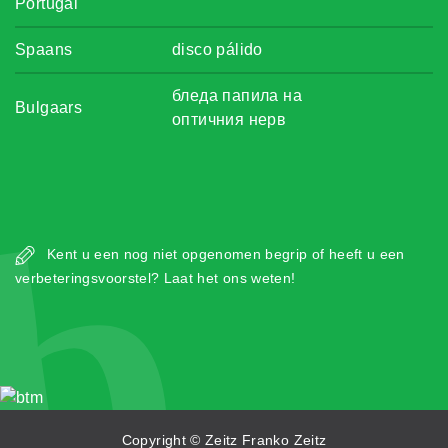
Portugal
Spaans
disco pálido
бледа папила на
Bulgaars
оптичния нерв
b
Kent u een nog niet opgenomen begrip of heeft u een
verbeteringsvoorstel? Laat het ons weten!
Copyright © Zeitz Franko Zeitz