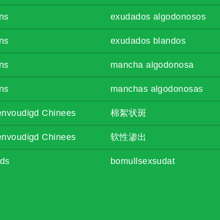
ns
exudados algodonosos
ns
exudados blandos
ns
mancha algodonosa
ns
manchas algodonosas
envoudigd Chinees
棉絮状斑
envoudigd Chinees
软性渗出
ds
bomullsexsudat