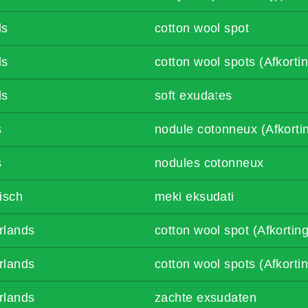
ls
cotton wool spot
ls
cotton wool spots (Afkort
ls
soft exudates
s
nodule cotonneux (Afkort
s
nodules cotonneux
isch
meki eksudati
rlands
cotton wool spot (Afkorti
rlands
cotton wool spots (Afkort
rlands
zachte exsudaten