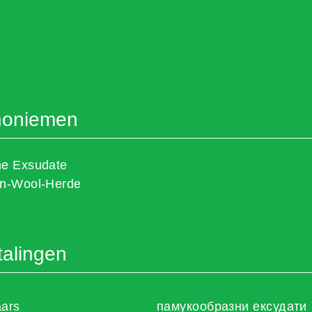
noniemen
he Exsudate
on-Wool-Herde
talingen
aars
памукообразни ексудати