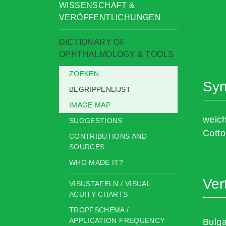
WISSENSCHAFT &
VERÖFFENTLICHUNGEN
DICTIONARY OF
OPHTHALMOLOGY & TOOLS
ZOEKEN
Sy
BEGRIPPENLIJST
IMAGE MAP
weic
SUGGESTIONS
Cott
CONTRIBUTIONS AND
SOURCES
WHO MADE IT?
Ver
VISUSTAFELN / VISUAL
ACUITY CHARTS
TROPFSCHEMA /
APPLICATION FREQUENCY
Bulg