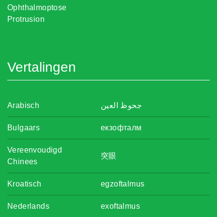
Ophthalmoptose
Protrusion
Vertalingen
Arabisch
جحوظ العين
Bulgaars
екзофталм
Vereenvoudigd
突眼
Chinees
Kroatisch
egzoftalmus
Nederlands
exoftalmus