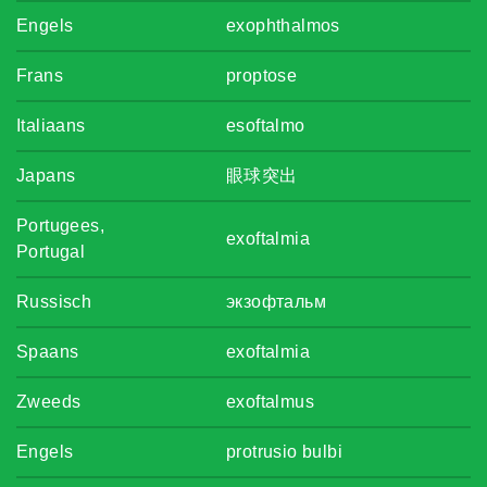
Engels
exophthalmos
Frans
proptose
Italiaans
esoftalmo
Japans
眼球突出
Portugees,
exoftalmia
Portugal
Russisch
экзофтальм
Spaans
exoftalmia
Zweeds
exoftalmus
Engels
protrusio bulbi