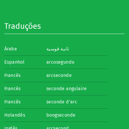
Traduções
Árabe
ثانية قوسية
Espanhol
arcosegundo
Francês
arcseconde
Francês
seconde angulaire
Francês
seconde d’arc
Holandês
boogseconde
Inglês
arcsecond