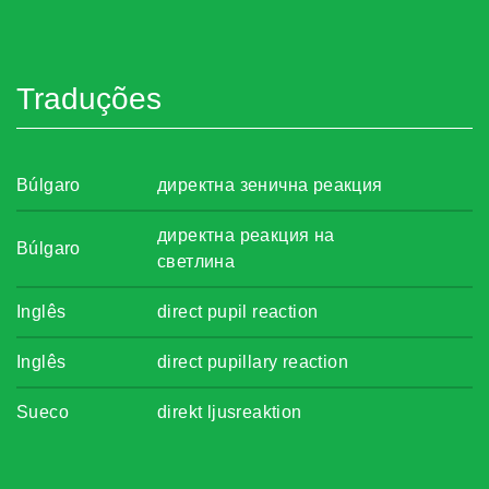
Traduções
Búlgaro
директна зенична реакция
директна реакция на
Búlgaro
светлина
Inglês
direct pupil reaction
Inglês
direct pupillary reaction
Sueco
direkt ljusreaktion