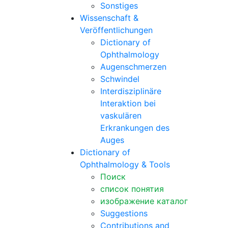
Sonstiges
Wissenschaft &
Veröffentlichungen
Dictionary of
Ophthalmology
Augenschmerzen
Schwindel
Interdisziplinäre
Interaktion bei
vaskulären
Erkrankungen des
Auges
Dictionary of
Ophthalmology & Tools
Поиск
список понятия
изображение каталог
Suggestions
Contributions and