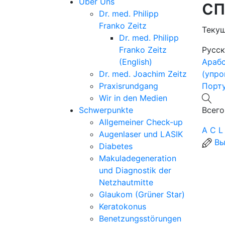
сп
Über Uns
Dr. med. Philipp
Franko Zeitz
Теку
Dr. med. Philipp
Franko Zeitz
Русс
(English)
Араб
Dr. med. Joachim Zeitz
(упр
Praxisrundgang
Порт
Wir in den Medien
Schwerpunkte
Всего
Allgemeiner Check-up
A
C
L
Augenlaser und LASIK
Вы
Diabetes
Makuladegeneration
und Diagnostik der
Netzhautmitte
Glaukom (Grüner Star)
Keratokonus
Benetzungsstörungen