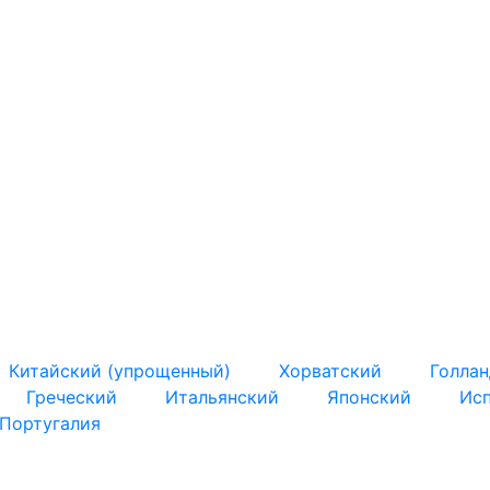
Китайский (упрощенный)
Хорватский
Голла
Греческий
Итальянский
Японский
Ис
 Португалия