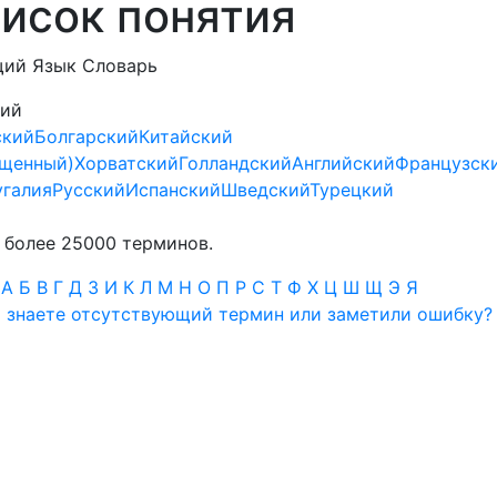
исок понятия
щий Язык Словарь
кий
ский
Болгарский
Китайский
ощенный)
Хорватский
Голландский
Английский
Французск
угалия
Русский
Испанский
Шведский
Турецкий
 более 25000 терминов.
А
Б
В
Г
Д
З
И
К
Л
М
Н
О
П
Р
С
Т
Ф
Х
Ц
Ш
Щ
Э
Я
 знаете отсутствующий термин или заметили ошибку? 