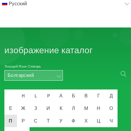
Русский
изображение каталог
Текущий Язык Словарь
Болгарский
H
L
P
А
Б
В
Г
Д
Е
Ж
З
И
К
Л
М
Н
О
П
Р
С
Т
У
Ф
Х
Ц
Ч