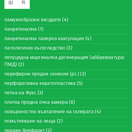
Ш
Я
памукообразни ексудати (4)
панретинална (1)
панретинална лазерна коагулация (4)
патологично късогледство (3)
пелуцидна маргинална дегенерация (аббревиатура:
ПМД) (2)
периферни предни синехии (pl.) (2)
перфоративна кератопластика (5)
петна на Фукс (3)
плитка предна очна камера (6)
повърхностно възпаление на склерата (4)
помътняване на леща (2)
преден блефарит (2)