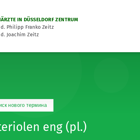
ÄRZTE IN DÜSSELDORF ZENTRUM
d. Philipp Franko Zeitz
d. Joachim Zeitz
иск нового термина
teriolen eng (pl.)