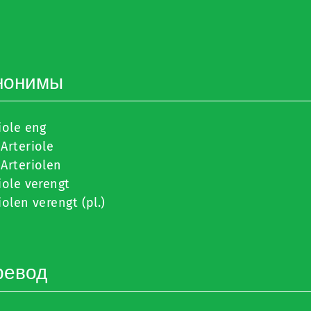
нонимы
iole eng
Arteriole
Arteriolen
iole verengt
iolen verengt (pl.)
ревод