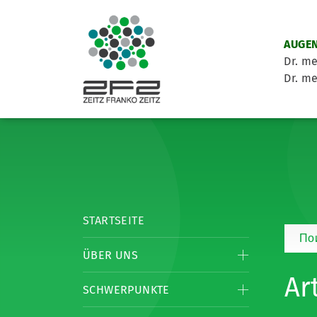
AUGEN
Dr. me
Dr. me
STARTSEITE
По
ÜBER UNS
Ar
SCHWERPUNKTE