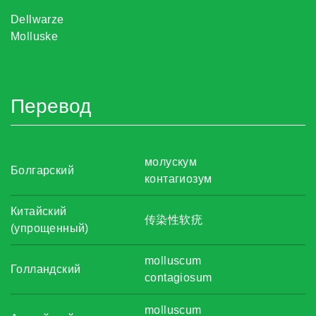
Dellwarze
Molluske
Перевод
молускум
Болгарский
контагиозум
Китайский
传染性软疣
(упрощенный)
molluscum
Голландский
contagiosum
molluscum