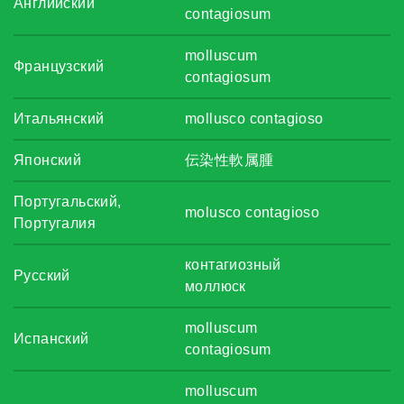
Английский
contagiosum
molluscum
Французский
contagiosum
Итальянский
mollusco contagioso
Японский
伝染性軟属腫
Португальский,
molusco contagioso
Португалия
контагиозный
Русский
моллюск
molluscum
Испанский
contagiosum
molluscum