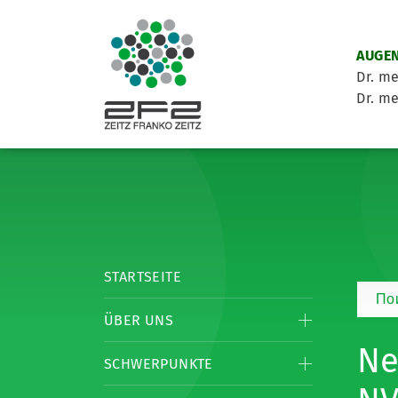
AUGEN
Dr. me
Dr. me
STARTSEITE
По
ÜBER UNS
Ne
SCHWERPUNKTE