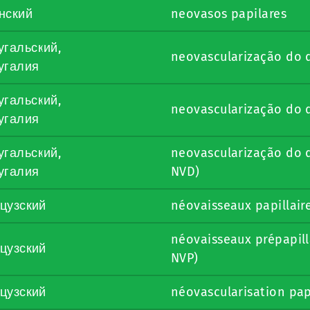
нский
neovasos papilares
угальский,
neovascularização do 
угалия
угальский,
neovascularização do 
угалия
угальский,
neovascularização do 
угалия
NVD)
цузский
néovaisseaux papillaire
néovaisseaux prépapill
цузский
NVP)
цузский
néovascularisation papi