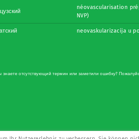
néovascularisation pré
цузский
NVP)
атский
neovaskularizacija u p
 знаете отсутствующий термин или заметили ошибку? Пожалуйст
um Ihr Nutzererlebnis zu verbessern. Sie können nic