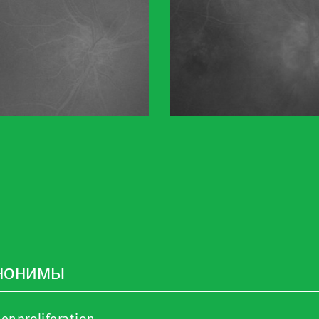
нонимы
lenproliferation