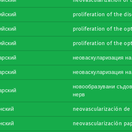
ийский
proliferation of the dis
ийский
proliferation of the opt
ийский
proliferation of the opt
арский
неоваскуларизация на
арский
неоваскуларизация на
новообразувани съдов
арский
нерв
нский
neovascularización de
нский
neovascularización pap