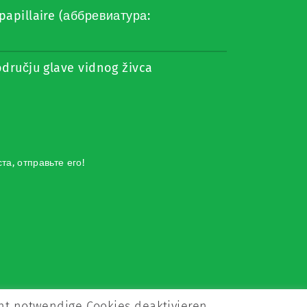
papillaire (аббревиатура:
odručju glave vidnog živca
а, отправьте его!
ht notwendige Cookies deaktivieren.