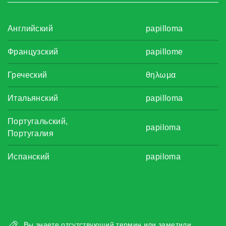
Английский
papilloma
Французский
papillome
Греческий
θηλωμα
Итальянский
papilloma
Португальский,
papiloma
Португалия
Испанский
papiloma
Вы знаете отсутствующий термин или заметили