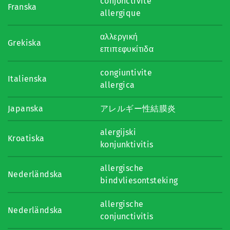
conjonctivite
Franska
allergique
αλλεργική
Grekiska
επιπεφυκίτιδα
congiuntivite
Italienska
allergica
Japanska
アレルギー性結膜炎
alergijski
Kroatiska
konjunktivitis
allergische
Nederländska
bindvliesontsteking
allergische
Nederländska
conjunctivitis