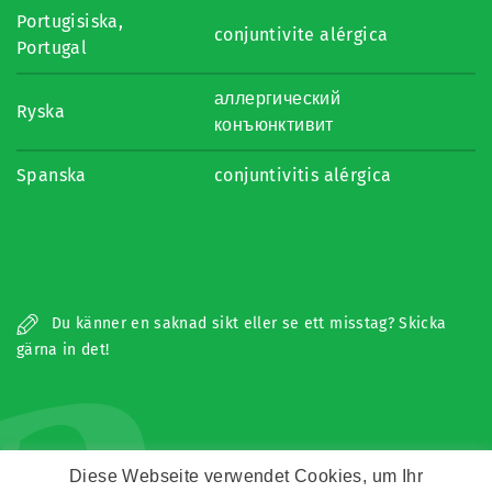
Portugisiska,
conjuntivite alérgica
Portugal
аллергический
Ryska
конъюнктивит
Spanska
conjuntivitis alérgica
a
Du känner en saknad sikt eller se ett misstag? Skicka
gärna in det!
Diese Webseite verwendet Cookies, um Ihr