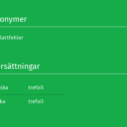
nonymer
lattfehler
rsättningar
lska
trefoil
ska
trefoil