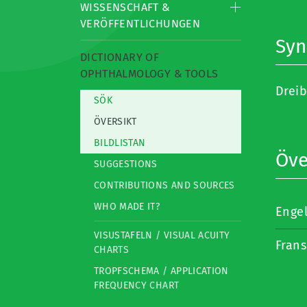
WISSENSCHAFT &
VERÖFFENTLICHUNGEN
Sy
DICTIONARY OF
OPHTHALMOLOGY & TOOLS
Dreib
SÖK
ÖVERSIKT
BILDLISTAN
Öve
SUGGESTIONS
CONTRIBUTIONS AND SOURCES
WHO MADE IT?
Enge
VISUSTAFELN / VISUAL ACUITY
Fran
CHARTS
TROPFSCHEMA / APPLICATION
FREQUENCY CHART