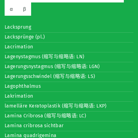
α
β
Lacksprung
Lacksprünge (pl.)
Lacrimation
Lagenystagmus (缩写与缩略语: LN)
Lagerungsnystagmus (缩写与缩略语: LGN)
Lagerungsschwindel (缩写与缩略语: LS)
Lagophthalmus
Lakrimation
lamelläre Keratoplastik (缩写与缩略语: LKP)
Lamina Cribrosa (缩写与缩略语: LC)
Lamina cribrosa sichtbar
Lamina quadrigemina