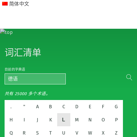
简体中文
词汇清单
目前的字典语
德语
共有 25000 多个术语。
.
"
A
B
C
D
E
F
G
H
I
J
K
M
N
O
P
L
Q
R
S
T
U
V
W
X
Z