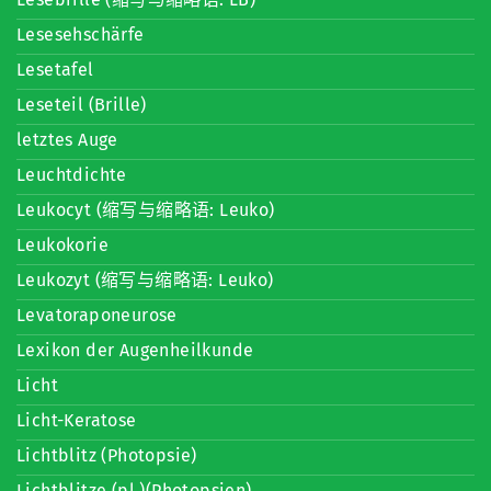
Lesesehschärfe
Lesetafel
Leseteil (Brille)
letztes Auge
Leuchtdichte
Leukocyt (缩写与缩略语: Leuko)
Leukokorie
Leukozyt (缩写与缩略语: Leuko)
Levatoraponeurose
Lexikon der Augenheilkunde
Licht
Licht-Keratose
Lichtblitz (Photopsie)
Lichtblitze (pl.)(Photopsien)