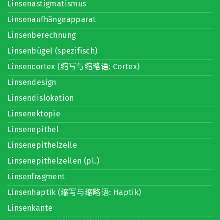
Linsenastigmatismus
Linsenaufhängeapparat
Linsenberechnung
Linsenbügel (spezifisch)
Linsencortex (缩写与缩略语: Cortex)
Linsendesign
Linsendislokation
Linsenektopie
Linsenepithel
Linsenepithelzelle
Linsenepithelzellen (pl.)
Linsenfragment
Linsenhaptik (缩写与缩略语: Haptik)
Linsenkante