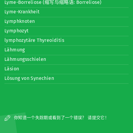
Lyme-Borreliose (缩写与缩略语: Borreliose)
Lyme-Krankheit
Lymphknoten
Lymphozyt
lymphozytäre Thyreoiditis
Lähmung
Lähmungsschielen
Läsion
Lösung von Synechien
你知道一个失踪期或看到了一个错误？ 请提交它！