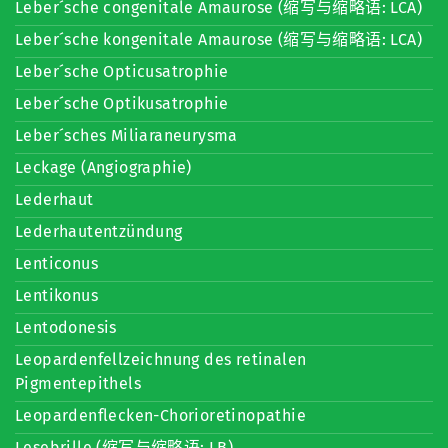
Leber´sche congenitale Amaurose (缩写与缩略语: LCA)
Leber´sche kongenitale Amaurose (缩写与缩略语: LCA)
Leber´sche Opticusatrophie
Leber´sche Optikusatrophie
Leber´sches Miliaraneurysma
Leckage (Angiographie)
Lederhaut
Lederhautentzündung
Lenticonus
Lentikonus
Lentodonesis
Leopardenfellzeichnung des retinalen
Pigmentepithels
Leopardenflecken-Chorioretinopathie
Lesebrille (缩写与缩略语: LB)