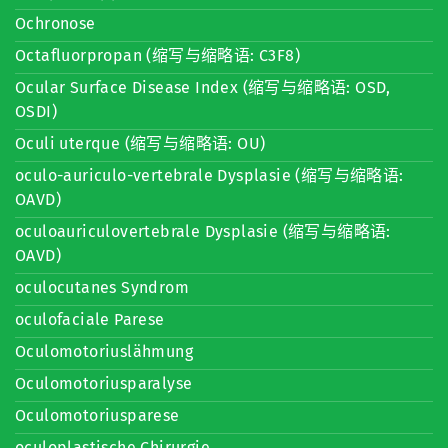
Ochronose
Octafluorpropan (缩写与缩略语: C3F8)
Ocular Surface Disease Index (缩写与缩略语: OSD,
OSDI)
Oculi uterque (缩写与缩略语: OU)
oculo-auriculo-vertebrale Dysplasie (缩写与缩略语:
OAVD)
oculoauriculovertebrale Dysplasie (缩写与缩略语:
OAVD)
oculocutanes Syndrom
oculofaciale Parese
Oculomotoriuslähmung
Oculomotoriusparalyse
Oculomotoriusparese
oculoplastische Chirurgie