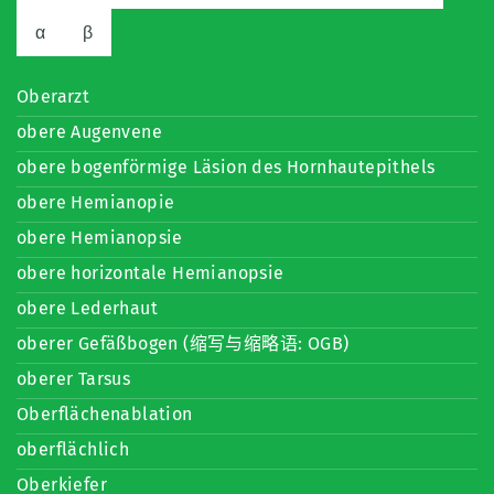
α
β
Oberarzt
obere Augenvene
obere bogenförmige Läsion des Hornhautepithels
obere Hemianopie
obere Hemianopsie
obere horizontale Hemianopsie
obere Lederhaut
oberer Gefäßbogen (缩写与缩略语: OGB)
oberer Tarsus
Oberflächenablation
oberflächlich
Oberkiefer