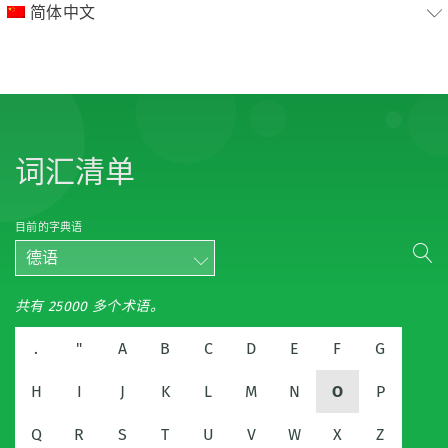
简体中文
词汇清单
目前的字典语
德语
共有 25000 多个术语。
.
"
A
B
C
D
E
F
G
H
I
J
K
L
M
N
O
P
Q
R
S
T
U
V
W
X
Z