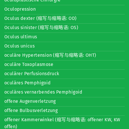
Oculopression
Oculus dexter (缩写与缩略语: OD)
Oculus sinister (缩写与缩略语: OS)
Oculus ultimus
Oculus unicus
oculäre Hypertension (缩写与缩略语: OHT)
oculäre Toxoplasmose
oculärer Perfusionsdruck
oculäres Pemphigoid
oculäres vernarbendes Pemphigoid
offene Augenverletzung
offene Bulbusverletzung
offener Kammerwinkel (缩写与缩略语: offener KW, KW
offen)