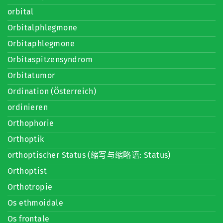
orbital
Orbitalphlegmone
Orbitaphlegmone
Orbitaspitzensyndrom
Orbitatumor
Ordination (Österreich)
ordinieren
Orthophorie
Orthoptik
orthoptischer Status (缩写与缩略语: Status)
Orthoptist
Orthotropie
Os ethmoidale
Os frontale