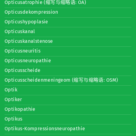
Opticusatrophie (缩写与缩略语: OA)
Opticusdekompression
Opticushypoplasie
Opticuskanal
Opticuskanalstenose
Opticusneuritis
Opticusneuropathie
Opticusscheide
Opticusscheidenmeningeom (缩写与缩略语: OSM)
Optik
Optiker
Optikopathie
Optikus
Optikus-Kompressionsneuropathie