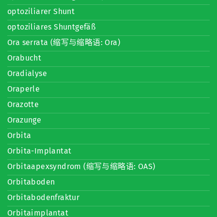
optoziliarer Shunt
optoziliares Shuntgefäß
Ora serrata (缩写与缩略语: Ora)
Orabucht
Oradialyse
Oraperle
Orazotte
Orazunge
Orbita
Orbita-Implantat
Orbitaapexsyndrom (缩写与缩略语: OAS)
Orbitaboden
Orbitabodenfraktur
Orbitaimplantat