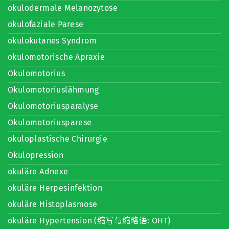
okulodermale Melanozytose
okulofaziale Parese
okulokutanes Syndrom
okulomotorische Apraxie
Okulomotorius
Okulomotoriuslähmung
Okulomotoriusparalyse
Okulomotoriusparese
okuloplastische Chirurgie
Okulopression
okuläre Adnexe
okuläre Herpesinfektion
okuläre Histoplasmose
okuläre Hypertension (缩写与缩略语: OHT)