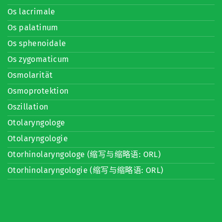
Os lacrimale
Os palatinum
Os sphenoidale
Os zygomaticum
Osmolarität
Osmoprotektion
Oszillation
Otolaryngologe
Otolaryngologie
Otorhinolaryngologe (缩写与缩略语: ORL)
Otorhinolaryngologie (缩写与缩略语: ORL)