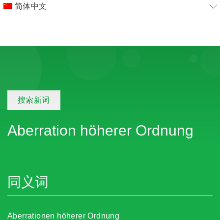
简体中文
搜索新词
Aberration höherer Ordnung
同义词
Aberrationen höherer Ordnung