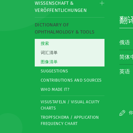
WISSENSCHAFT &
VERÖFFENTLICHUNGEN
翻
DICTIONARY OF
OPHTHALMOLOGY & TOOLS
俄语
搜索
词汇清单
简体
图像清单
英语
SUGGESTIONS
CONTRIBUTIONS AND SOURCES
WHO MADE IT?
VISUSTAFELN / VISUAL ACUITY
CHARTS
你
TROPFSCHEMA / APPLICATION
FREQUENCY CHART