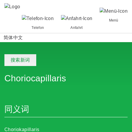
Menü
Telefon
Anfahrt
简体中文
搜索新词
Choriocapillaris
同义词
Choriokapillaris