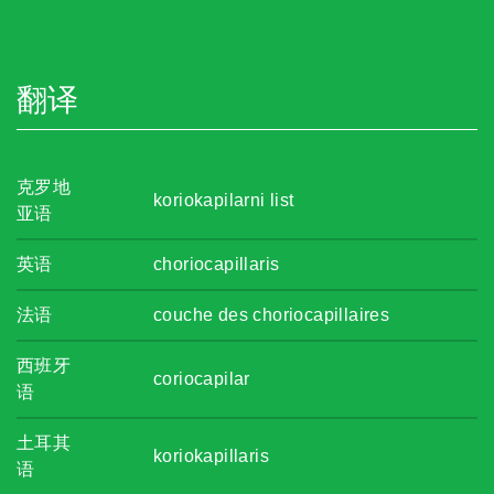
翻译
克罗地
koriokapilarni list
亚语
英语
choriocapillaris
法语
couche des choriocapillaires
西班牙
coriocapilar
语
土耳其
koriokapillaris
语