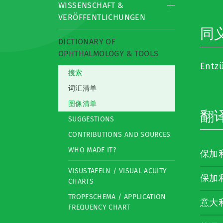
WISSENSCHAFT &
VERÖFFENTLICHUNGEN
同
DICTIONARY OF
OPHTHALMOLOGY & TOOLS
Entz
搜索
词汇清单
图像清单
翻
SUGGESTIONS
CONTRIBUTIONS AND SOURCES
WHO MADE IT?
保加
VISUSTAFELN / VISUAL ACUITY
保加
CHARTS
TROPFSCHEMA / APPLICATION
意大
FREQUENCY CHART