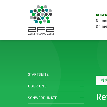
AUGEN
Dr. me
Dr. me
STARTSEITE
搜
ÜBER UNS
Re
SCHWERPUNKTE