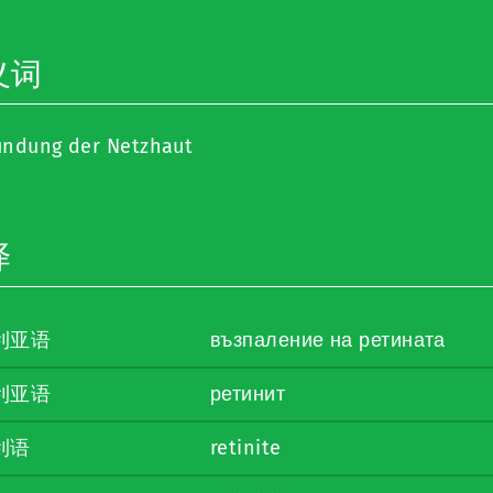
义词
ündung der Netzhaut
译
利亚语
възпаление на ретината
利亚语
ретинит
利语
retinite