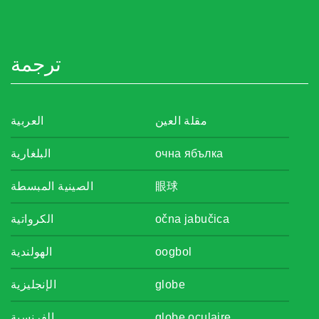
ترجمة
مقلة العين
العربية
البلغارية
очна ябълка
الصينية المبسطة
眼球
الكرواتية
očna jabučica
الهولندية
oogbol
الإنجليزية
globe
الفرنسية
globe oculaire