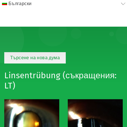
Български
Търсене на нова дума
Linsentrübung (съкращения:
LT)