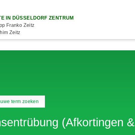
E IN DÜSSELDORF ZENTRUM
ipp Franko Zeitz
him Zeitz
euwe term zoeken
nsentrübung (Afkortingen 