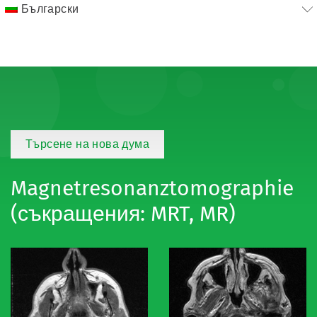
Български
Търсене на нова дума
Magnetresonanztomographie
(съкращения: MRT, MR)