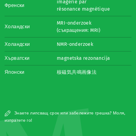
imagerie par
Френски
résonance magnétique
MRI-onderzoek
Холандски
(съкращения: MRI)
Холандски
NMR-onderzoek
Хърватски
magnetska rezonancija
Японски
核磁気共鳴画像法
Знаете липсващ срок или забележите грешка? Моля,
изпратете го!