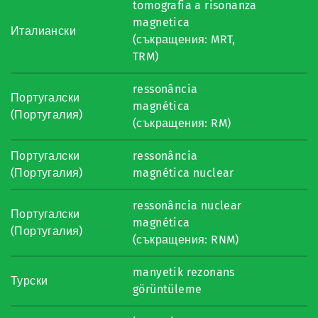
tomografia a risonanza
magnetica
Италиански
(съкращения: MRT,
TRM)
ressonância
Португалски
magnética
(Португалия)
(съкращения: RM)
Португалски
ressonância
(Португалия)
magnética nuclear
ressonância nuclear
Португалски
magnética
(Португалия)
(съкращения: RNM)
manyetik rezonans
Турски
görüntüleme