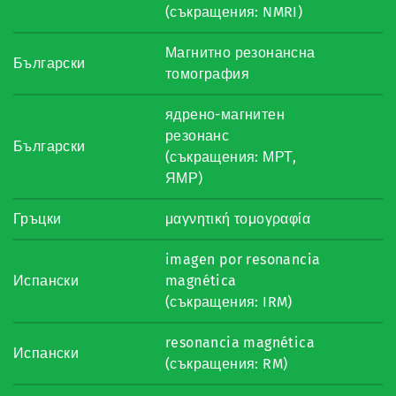
(съкращения: NMRI)
Магнитно резонансна
Български
томография
ядрено-магнитен
резонанс
Български
(съкращения: МРТ,
ЯМР)
Гръцки
μαγνητική τομογραφία
imagen por resonancia
Испански
magnética
(съкращения: IRM)
resonancia magnética
Испански
(съкращения: RM)