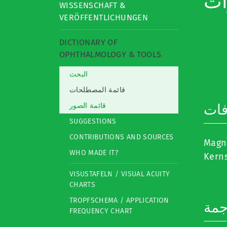
WISSENSCHAFT &
VERÖFFENTLICHUNGEN
DICTIONARY OF
OPHTHALMOLOGY & TOOLS
البحث
قائمة المصطلحات
فات
قائمة الصور
SUGGESTIONS
CONTRIBUTIONS AND SOURCES
WHO MADE IT?
Kern
VISUSTAFELN / VISUAL ACUITY
CHARTS
TROPFSCHEMA / APPLICATION
جمة
FREQUENCY CHART