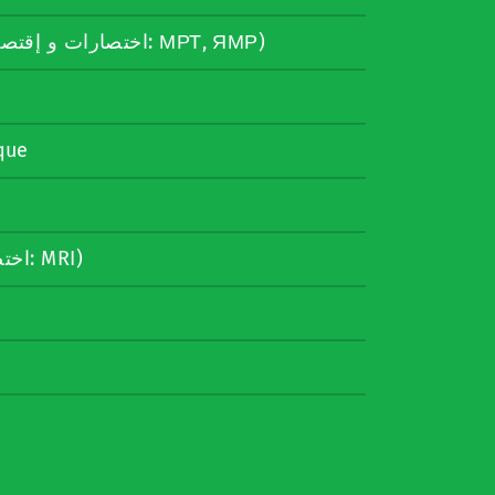
ядрено-магнитен резонанс (اختصارات و إقتصارات: МРТ, ЯМР)
que
MRI-onderzoek (اختصارات و إقتصارات: MRI)