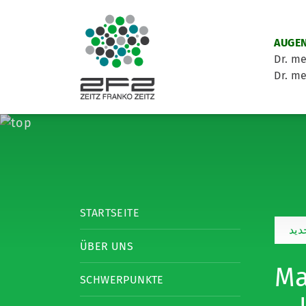
AUGEN
Dr. me
Dr. me
STARTSEITE
يد
ÜBER UNS
Mag
SCHWERPUNKTE