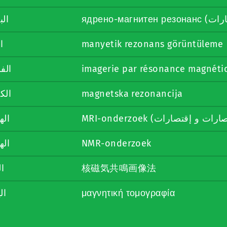
الب
ا
manyetik rezonans görüntüleme
الف
imagerie par résonance magnéti
الك
magnetska rezonancija
اله
اله
NMR-onderzoek
ال
核磁気共鳴画像法
ال
μαγνητική τομογραφία