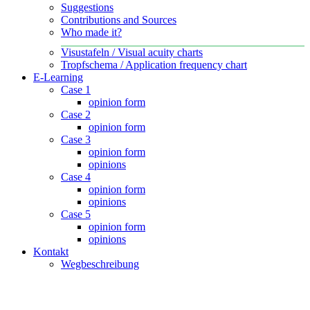
Suggestions
Contributions and Sources
Who made it?
Visustafeln / Visual acuity charts
Tropfschema / Application frequency chart
E-Learning
Case 1
opinion form
Case 2
opinion form
Case 3
opinion form
opinions
Case 4
opinion form
opinions
Case 5
opinion form
opinions
Kontakt
Wegbeschreibung