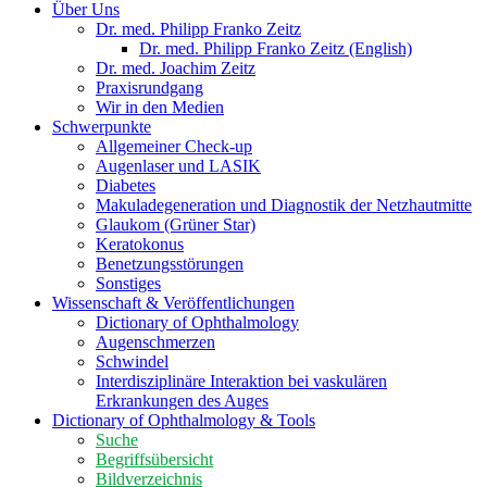
Über Uns
Dr. med. Philipp Franko Zeitz
Dr. med. Philipp Franko Zeitz (English)
Dr. med. Joachim Zeitz
Praxisrundgang
Wir in den Medien
Schwerpunkte
Allgemeiner Check-up
Augenlaser und LASIK
Diabetes
Makuladegeneration und Diagnostik der Netzhautmitte
Glaukom (Grüner Star)
Keratokonus
Benetzungsstörungen
Sonstiges
Wissenschaft & Veröffentlichungen
Dictionary of Ophthalmology
Augenschmerzen
Schwindel
Interdisziplinäre Interaktion bei vaskulären
Erkrankungen des Auges
Dictionary of Ophthalmology & Tools
Suche
Begriffsübersicht
Bildverzeichnis