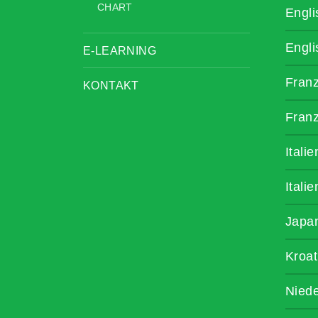
CHART
Engli
Engli
E-LEARNING
Fran
KONTAKT
Fran
Itali
Itali
Japa
Kroat
Niede