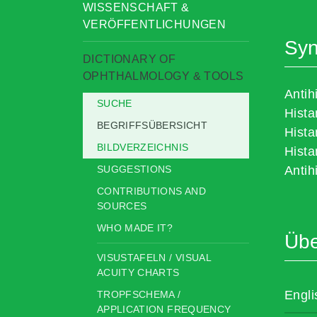
WISSENSCHAFT &
VERÖFFENTLICHUNGEN
Sy
DICTIONARY OF
OPHTHALMOLOGY & TOOLS
Antih
SUCHE
Hista
BEGRIFFSÜBERSICHT
Hista
BILDVERZEICHNIS
Hista
SUGGESTIONS
Antih
CONTRIBUTIONS AND
SOURCES
WHO MADE IT?
Übe
VISUSTAFELN / VISUAL
ACUITY CHARTS
Engli
TROPFSCHEMA /
APPLICATION FREQUENCY