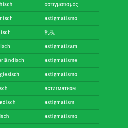
hisch
αστιγματισμός
enisch
astigmatismo
nisch
乱視
isch
astigmatizam
erländisch
astigmatisme
giesisch
astigmatismo
isch
астигматизм
edisch
astigmatism
isch
astigmatismo