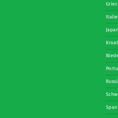
Griec
Itali
Japa
Kroat
Nied
Portu
Russ
Schw
Span