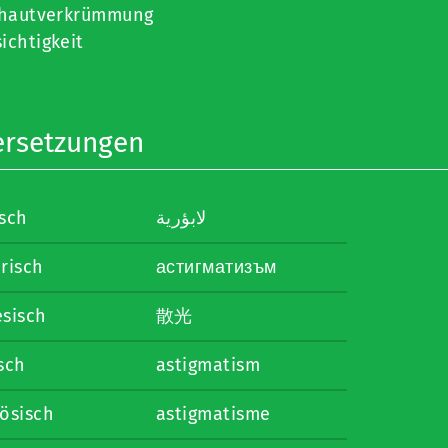
hautverkrümmung
ichtigkeit
rsetzungen
isch
لابؤرية
risch
астигматизъм
esisch
散光
sch
astigmatism
ösisch
astigmatisme