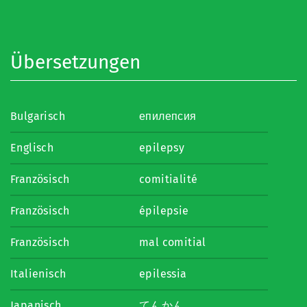
Übersetzungen
Bulgarisch
епилепсия
Englisch
epilepsy
Französisch
comitialité
Französisch
épilepsie
Französisch
mal comitial
Italienisch
epilessia
Japanisch
てんかん