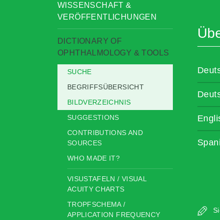
WISSENSCHAFT &
VERÖFFENTLICHUNGEN
Übe
DICTIONARY OF
OPHTHALMOLOGY & TOOLS
Deut
SUCHE
BEGRIFFSÜBERSICHT
Deut
BILDVERZEICHNIS
SUGGESTIONS
Engli
CONTRIBUTIONS AND
Span
SOURCES
WHO MADE IT?
VISUSTAFELN / VISUAL
ACUITY CHARTS
TROPFSCHEMA /
Si
APPLICATION FREQUENCY