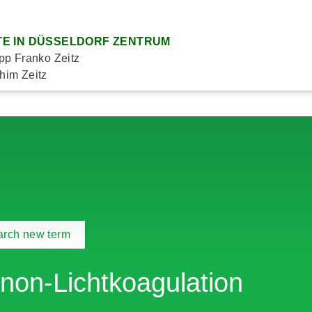
E IN DÜSSELDORF ZENTRUM
ipp Franko Zeitz
him Zeitz
arch new term
non-Lichtkoagulation