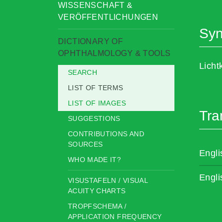
WISSENSCHAFT &
VERÖFFENTLICHUNGEN
Sy
DICTIONARY OF
OPHTHALMOLOGY & TOOLS
Licht
SEARCH
LIST OF TERMS
LIST OF IMAGES
Tra
SUGGESTIONS
CONTRIBUTIONS AND
SOURCES
Engli
WHO MADE IT?
Engli
VISUSTAFELN / VISUAL
ACUITY CHARTS
TROPFSCHEMA /
APPLICATION FREQUENCY