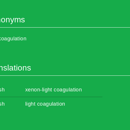
nonyms
koagulation
nslations
sh
xenon-light coagulation
sh
light coagulation