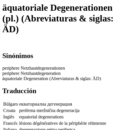
äquatoriale Degenerationen
(pl.) (Abreviaturas & siglas:
ÄD)
Sinónimos
periphere Netzhautdegenerationen
periphere Netzhautdegeneration
äquatoriale Degeneration (Abreviaturas & siglas: ÄD)
Traducción
Búlgaro
екваториална дегенерация
Croata
periferna mrežnična degeneracija
Inglés
equatorial degenerations
Francés
lésions dégénératives de la périphérie rétinienne
Italiano
degenerazione retina periferica