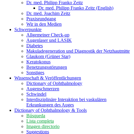
Dr. med. Philipp Franko Zeitz
Dr. med. Philipp Franko Zeitz (English)
Dr. med. Joachim Zeitz
Praxisrundgang
Wir in den Medien
Schwerpunkte
Allgemeiner Check-up
Augenlaser und LASIK
Diabetes
Makuladegeneration und Diagnostik der Netzhautmitte
Glaukom (Grüner Star)
Keratokonus
Benetzungsstörungen
Sonstiges
Wissenschaft & Veröffentlichungen
Dictionary of Ophthalmology
Augenschmerzen
Schwindel
Interdisziplinäre Interaktion bei vaskulären
Erkrankungen des Auges
Dictionary of Ophthalmology & Tools
Búsqueda
Lista completa
Imagen directorio
Suggestions