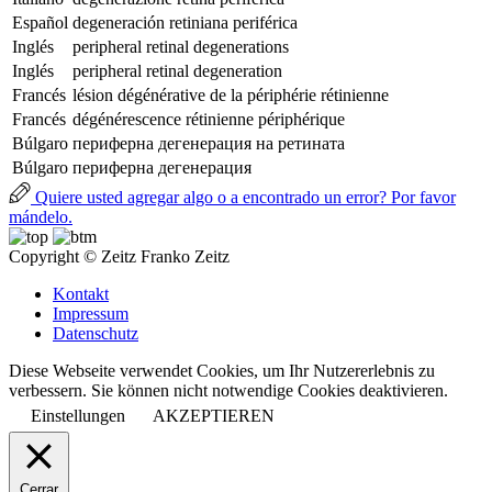
Español
degeneración retiniana periférica
Inglés
peripheral retinal degenerations
Inglés
peripheral retinal degeneration
Francés
lésion dégénérative de la périphérie rétinienne
Francés
dégénérescence rétinienne périphérique
Búlgaro
периферна дегенерация на ретината
Búlgaro
периферна дегенерация
Quiere usted agregar algo o a encontrado un error? Por favor
mándelo.
Copyright © Zeitz Franko Zeitz
Kontakt
Impressum
Datenschutz
Diese Webseite verwendet Cookies, um Ihr Nutzererlebnis zu
verbessern. Sie können nicht notwendige Cookies deaktivieren.
Einstellungen
AKZEPTIEREN
Cerrar