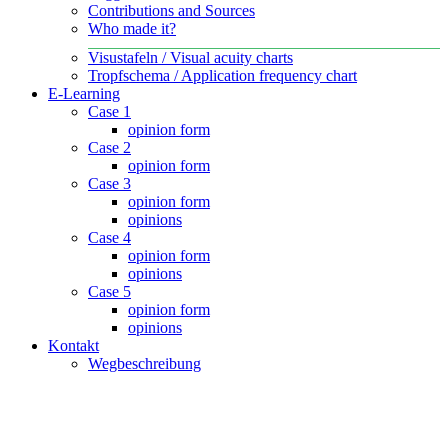
Contributions and Sources
Who made it?
Visustafeln / Visual acuity charts
Tropfschema / Application frequency chart
E-Learning
Case 1
opinion form
Case 2
opinion form
Case 3
opinion form
opinions
Case 4
opinion form
opinions
Case 5
opinion form
opinions
Kontakt
Wegbeschreibung