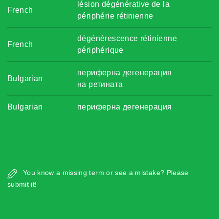
lésion dégénérative de la
French
périphérie rétinienne
dégénérescence rétinienne
French
périphérique
периферна дегенерация
Bulgarian
на ретината
Bulgarian
периферна дегенерация
You know a missing term or see a mistake? Please
submit it!