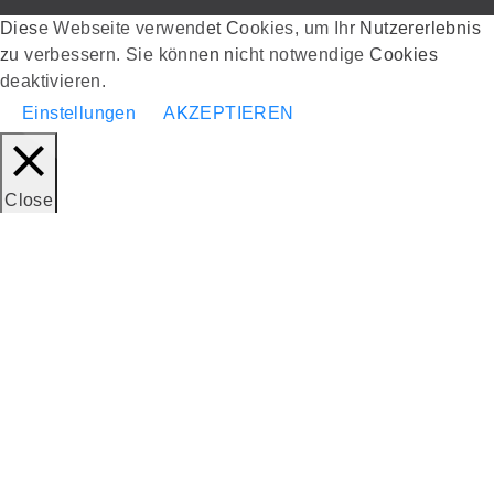
�
Diese Webseite verwendet Cookies, um Ihr Nutzererlebnis
zu verbessern. Sie können nicht notwendige Cookies
deaktivieren.
Einstellungen
AKZEPTIEREN
Close
Datenschutzübersicht
Diese Webseite verwendet Cookies, um Ihr Nutzererlebnis
zu verbessern, während Sie durch die Webseite navigieren.
Von diesen Cookies werden die als notwendig eingestuften
in Ihrem Browser gespeichert, da sie für das Funktionieren
der grundlegenden Funktionen der Webseite unerlässlich
sind. Wir verwenden auch Cookies von Drittanbietern, die
uns helfen zu analysieren und zu verstehen, wie Sie diese
Webseite nutzen. Diese Cookies werden nur mit Ihrer
Zustimmung in Ihrem Browser gespeichert. Sie haben auch