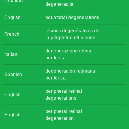
Croatian
degeneracija
English
equatorial degenerations
lésions dégénératives de
French
la périphérie rétinienne
degenerazione retina
Italian
periferica
degeneración retiniana
Spanish
periférica
peripheral retinal
English
degenerations
peripheral retinal
English
degeneration