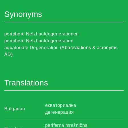
Synonyms
periphere Netzhautdegenerationen
periphere Netzhautdegeneration
äquatoriale Degeneration (Abbreviations & acronyms:
ÄD)
Translations
екваториална
Bulgarian
дегенерация
periferna mrežnična