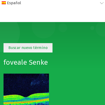
Español
Buscar nuevo término
foveale Senke