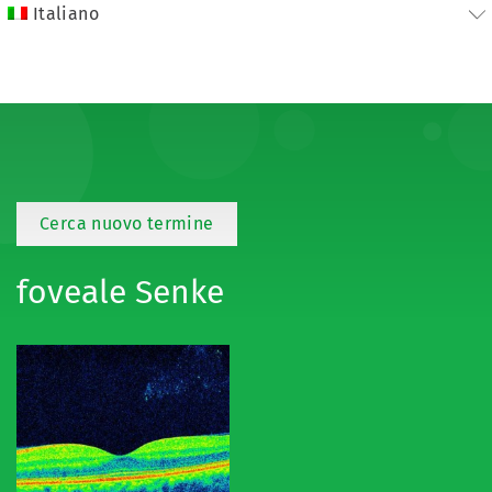
Italiano
Cerca nuovo termine
foveale Senke