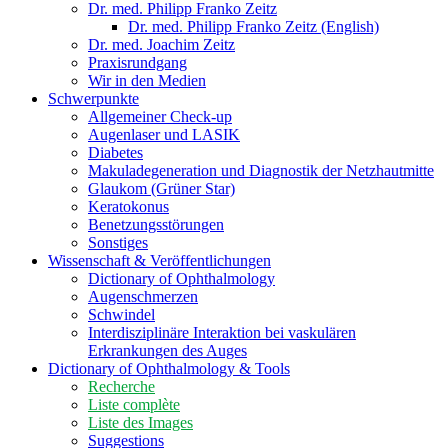
Dr. med. Philipp Franko Zeitz
Dr. med. Philipp Franko Zeitz (English)
Dr. med. Joachim Zeitz
Praxisrundgang
Wir in den Medien
Schwerpunkte
Allgemeiner Check-up
Augenlaser und LASIK
Diabetes
Makuladegeneration und Diagnostik der Netzhautmitte
Glaukom (Grüner Star)
Keratokonus
Benetzungsstörungen
Sonstiges
Wissenschaft & Veröffentlichungen
Dictionary of Ophthalmology
Augenschmerzen
Schwindel
Interdisziplinäre Interaktion bei vaskulären
Erkrankungen des Auges
Dictionary of Ophthalmology & Tools
Recherche
Liste complète
Liste des Images
Suggestions