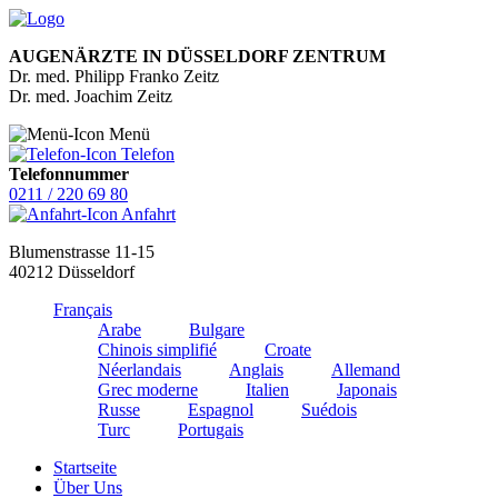
AUGENÄRZTE IN DÜSSELDORF ZENTRUM
Dr. med. Philipp Franko Zeitz
Dr. med. Joachim Zeitz
Menü
Telefon
Telefonnummer
0211 / 220 69 80
Anfahrt
Blumenstrasse 11-15
40212 Düsseldorf
Français
Arabe
Bulgare
Chinois simplifié
Croate
Néerlandais
Anglais
Allemand
Grec moderne
Italien
Japonais
Russe
Espagnol
Suédois
Turc
Portugais
Startseite
Über Uns