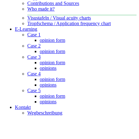
Contributions and Sources
Who made it?
Visustafeln / Visual acuity charts
Tropfschema / Application frequency chart
E-Learning
Case 1
opinion form
Case 2
opinion form
Case 3
opinion form
opinions
Case 4
opinion form
opinions
Case 5
opinion form
opinions
Kontakt
Wegbeschreibung