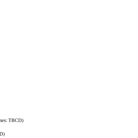
ymes: TBCD)
BD)