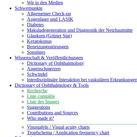
Wir in den Medien
Schwerpunkte
Allgemeiner Check-up
Augenlaser und LASIK
Diabetes
Makuladegeneration und Diagnostik der Netzhautmitte
Glaukom (Grüner Star)
Keratokonus
Benetzungsstörungen
Sonstiges
Wissenschaft & Veröffentlichungen
Dictionary of Ophthalmology
Augenschmerzen
Schwindel
Interdisziplinäre Interaktion bei vaskulären Erkrankung
Dictionary of Ophthalmology & Tools
Recherche
Liste complète
Liste des Images
Suggestions
Contributions and Sources
Who made it?
Visustafeln / Visual acuity charts
Tropfschema / Application frequency chart