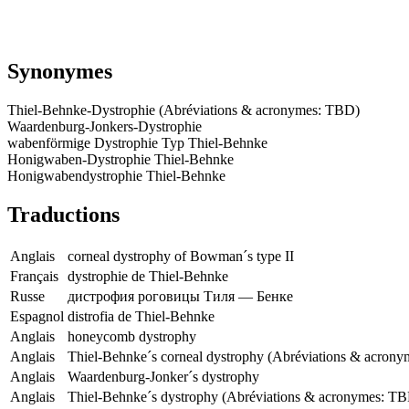
Synonymes
Thiel-Behnke-Dystrophie (Abréviations & acronymes: TBD)
Waardenburg-Jonkers-Dystrophie
wabenförmige Dystrophie Typ Thiel-Behnke
Honigwaben-Dystrophie Thiel-Behnke
Honigwabendystrophie Thiel-Behnke
Traductions
Anglais
corneal dystrophy of Bowman´s type II
Français
dystrophie de Thiel-Behnke
Russe
дистрофия роговицы Тиля — Бенке
Espagnol
distrofia de Thiel-Behnke
Anglais
honeycomb dystrophy
Anglais
Thiel-Behnke´s corneal dystrophy (Abréviations & acron
Anglais
Waardenburg-Jonker´s dystrophy
Anglais
Thiel-Behnke´s dystrophy (Abréviations & acronymes: T