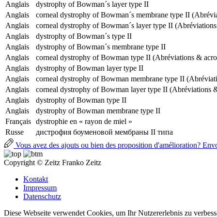
Anglais
dystrophy of Bowman´s layer type II
Anglais
corneal dystrophy of Bowman´s membrane type II (Abrévi
Anglais
corneal dystrophy of Bowman´s layer type II (Abréviatio
Anglais
dystrophy of Bowman´s type II
Anglais
dystrophy of Bowman´s membrane type II
Anglais
corneal dystrophy of Bowman type II (Abréviations & acr
Anglais
dystrophy of Bowman layer type II
Anglais
corneal dystrophy of Bowman membrane type II (Abréviat
Anglais
corneal dystrophy of Bowman layer type II (Abréviations
Anglais
dystrophy of Bowman type II
Anglais
dystrophy of Bowman membrane type II
Français
dystrophie en « rayon de miel »
Russe
дистрофия боуменовой мембраны II типа
Vous avez des ajouts ou bien des proposition d'amélioration? Envoy
Copyright © Zeitz Franko Zeitz
Kontakt
Impressum
Datenschutz
Diese Webseite verwendet Cookies, um Ihr Nutzererlebnis zu verbess