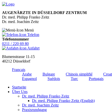
AUGENÄRZTE IN DÜSSELDORF ZENTRUM
Dr. med. Philipp Franko Zeitz
Dr. med. Joachim Zeitz
Menü
Telefon
Telefonnummer
0211 / 220 69 80
Anfahrt
Blumenstrasse 11-15
40212 Düsseldorf
Français
Arabe
Bulgare
Chinois simplifié
Croat
Espagnol
Suédois
Turc
Portugais
Startseite
Über Uns
Dr. med. Philipp Franko Zeitz
Dr. med. Philipp Franko Zeitz (English)
Dr. med. Joachim Zeitz
Praxisrundgang