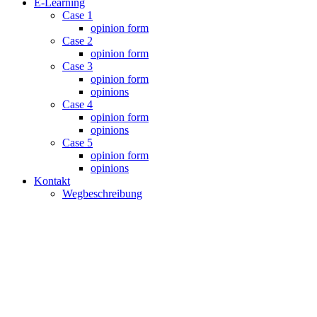
E-Learning
Case 1
opinion form
Case 2
opinion form
Case 3
opinion form
opinions
Case 4
opinion form
opinions
Case 5
opinion form
opinions
Kontakt
Wegbeschreibung