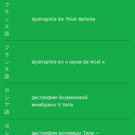
フ
ラ
ン
dystrophie de Thiel-Behnke
ス
語
フ
ラ
ン
dystrophie en « rayon de miel »
ス
語
ロ
シ
дистрофия боуменовой
ア
мембраны II типа
語
ロ
シ
дистрофия роговицы Тиля —