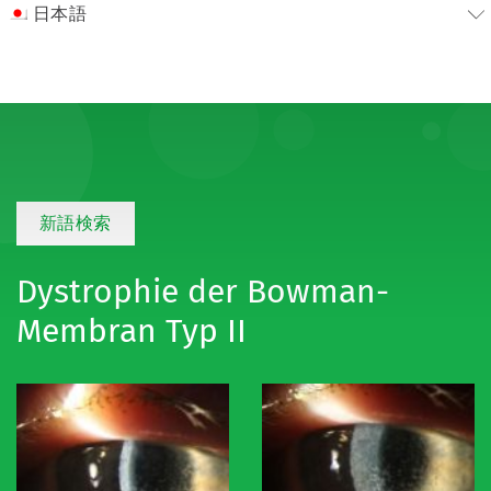
日本語
新語検索
Dystrophie der Bowman-
Membran Typ II