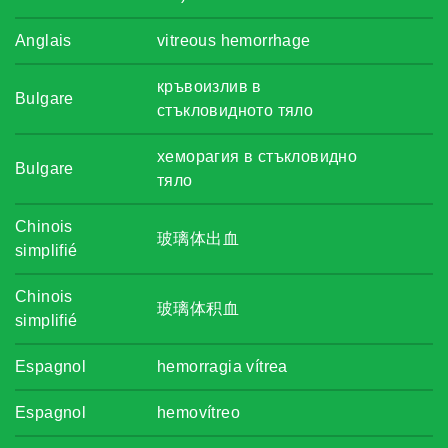
Anglais
vitreous hemorrhage
кръвоизлив в
Bulgare
стъкловидното тяло
хеморагия в стъкловидно
Bulgare
тяло
Chinois
玻璃体出血
simplifié
Chinois
玻璃体积血
simplifié
Espagnol
hemorragia vítrea
Espagnol
hemovítreo