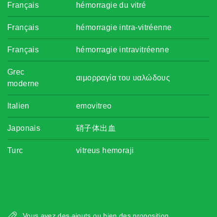
Français
hémorragie du vitré
Français
hémorragie intra-vitréenne
Français
hémorragie intravitréenne
Grec
αιμορραγία του υαλώδους
moderne
Italien
emovitreo
Japonais
硝子体出血
Turc
vitreus hemoraji
Vous avez des ajouts ou bien des proposition