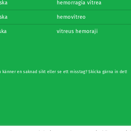
ska
hemorragia vítrea
ska
hemovítreo
ska
vitreus hemoraji
 känner en saknad sikt eller se ett misstag? Skicka gärna in det!