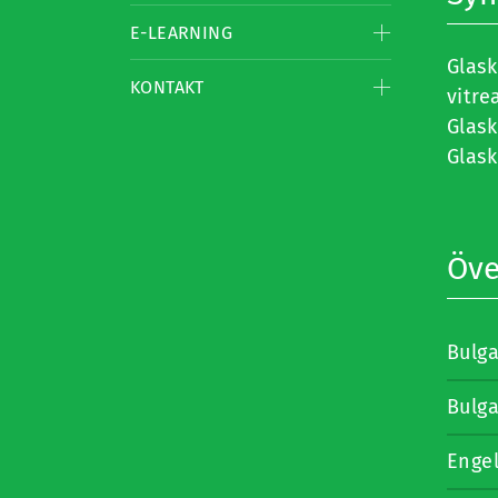
E-LEARNING
Glas
KONTAKT
vitre
Glas
Glas
Öve
Bulga
Bulga
Enge