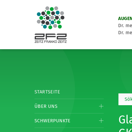
AUGEN
Dr. me
Dr. me
STARTSEITE
Sök
ÜBER UNS
Gl
SCHWERPUNKTE