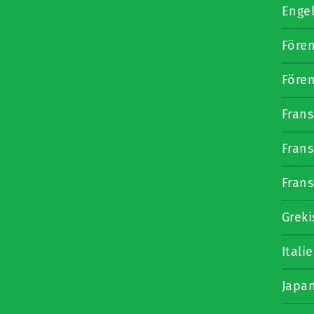
Enge
Fören
Fören
Fran
Fran
Fran
Greki
Itali
Japa