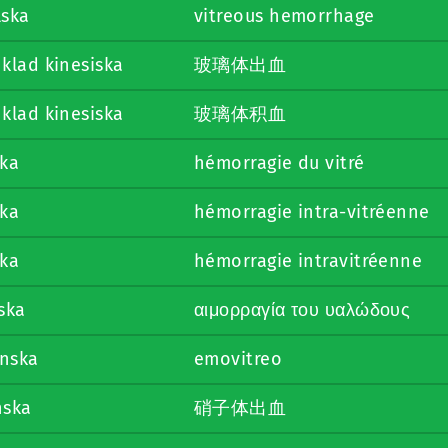
lska
vitreous hemorrhage
klad kinesiska
玻璃体出血
klad kinesiska
玻璃体积血
ska
hémorragie du vitré
ska
hémorragie intra-vitréenne
ska
hémorragie intravitréenne
ska
αιμορραγία του υαλώδους
enska
emovitreo
nska
硝子体出血