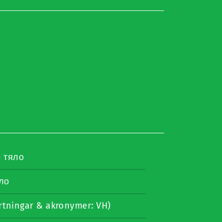
 тяло
ло
rtningar & akronymer: VH)