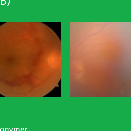
B)
nonymer