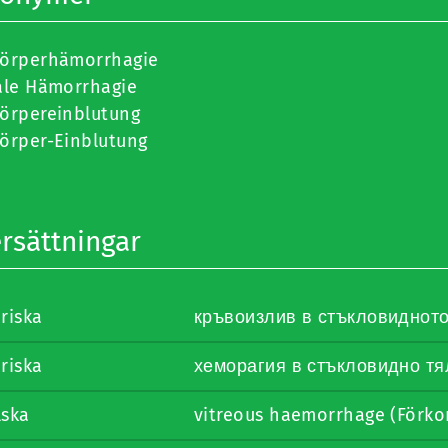
körperhämorrhagie
ale Hämorrhagie
körpereinblutung
körper-Einblutung
rsättningar
riska
кръвоизлив в стъкловидното
riska
хеморагия в стъкловидно тя
lska
vitreous haemorrhage (Förko