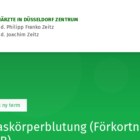
ÄRZTE IN DÜSSELDORF ZENTRUM
d. Philipp Franko Zeitz
d. Joachim Zeitz
 ny term
askörperblutung (Förkortn