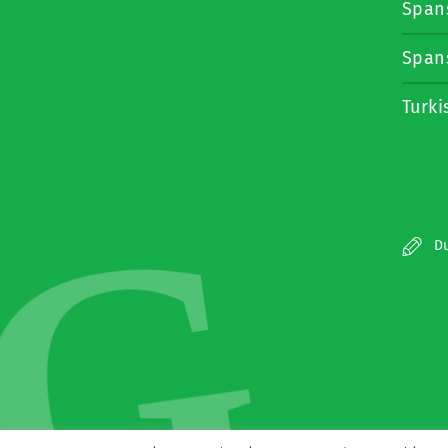
Span
Span
Turki
G
Du