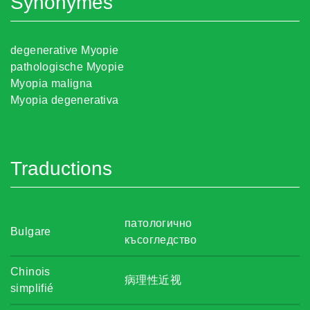
Synonymes
degenerative Myopie
pathologische Myopie
Myopia maligna
Myopia degenerativa
Traductions
патологично
Bulgare
късогледство
Chinois
病理性近视
simplifié