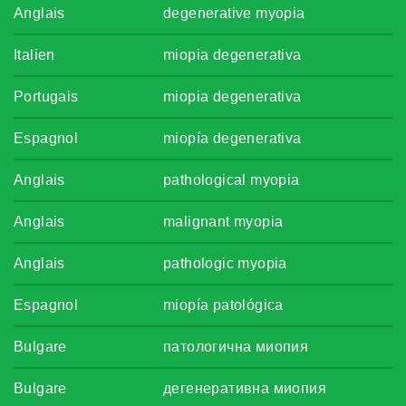
Anglais
degenerative myopia
Italien
miopia degenerativa
Portugais
miopia degenerativa
Espagnol
miopía degenerativa
Anglais
pathological myopia
Anglais
malignant myopia
Anglais
pathologic myopia
Espagnol
miopía patológica
Bulgare
патологична миопия
Bulgare
дегенеративна миопия