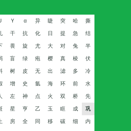
U
Y
α
异
睫
突
哈
撕
孔
干
抗
化
日
提
急
结
下
畏
旋
尤
大
对
兔
半
弱
盲
绿
疱
樱
真
棱
伏
斜
树
皮
无
出
滤
多
冷
假
增
史
氩
海
环
前
水
人
左
神
点
火
双
桥
先
斑
星
亨
乙
玉
眶
成
巩
上
房
全
同
移
碳
细
内