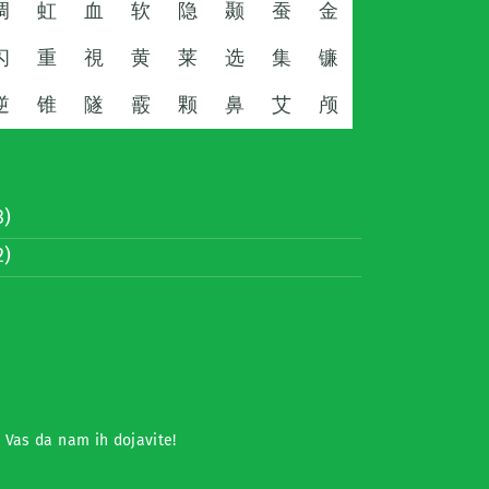
调
虹
血
软
隐
颞
蚕
金
闪
重
視
黄
莱
选
集
镰
逆
锥
隧
霰
颗
鼻
艾
颅
)
)
o Vas da nam ih dojavite!