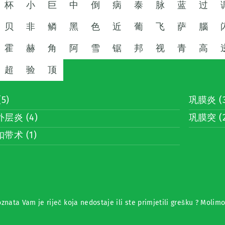
杯
小
巨
中
倒
病
泰
脉
蓝
过
贝
非
鳞
黑
色
近
葡
飞
萨
腦
霍
赫
角
阿
雪
锯
邦
视
青
高
超
验
顶
5)
巩膜炎 (3
层炎 (4)
巩膜突 (2
带术 (1)
znata Vam je riječ koja nedostaje ili ste primjetili grešku ? Molim