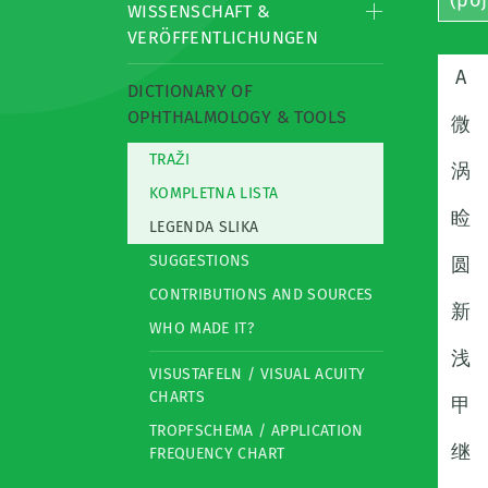
(po
WISSENSCHAFT &
VERÖFFENTLICHUNGEN
A
DICTIONARY OF
OPHTHALMOLOGY & TOOLS
微
TRAŽI
涡
KOMPLETNA LISTA
睑
LEGENDA SLIKA
SUGGESTIONS
圆
CONTRIBUTIONS AND SOURCES
新
WHO MADE IT?
浅
VISUSTAFELN / VISUAL ACUITY
CHARTS
甲
TROPFSCHEMA / APPLICATION
继
FREQUENCY CHART