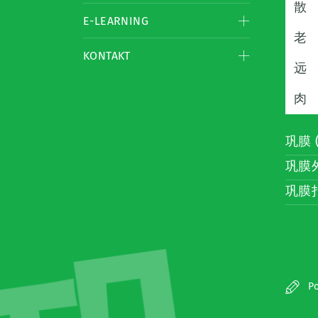
散
E-LEARNING
老
KONTAKT
远
肉
巩膜 (
巩膜外
巩膜扣
Po