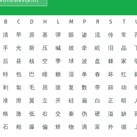
jednostavljeni)
B
C
D
H
L
M
P
R
S
T
清
早
原
基
彈
眼
渗
流
传
常
手
光
斯
压
碱
彼
牵
眩
泪
晶
后
昼
核
空
季
球
波
盘
棘
家
特
包
巴
瞳
糖
湿
单
春
坏
红
剥
匐
毛
屈
玻
复
数
带
篩
动
准
滑
翼
立
开
硅
扁
白
正
暗
格
激
低
右
交
秦
伪
硬
溢
缺
石
相
爆
偏
矫
物
滴
富
外
循