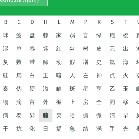
jednostavljeni)
B
C
D
H
L
M
P
R
S
T
球
波
盘
棘
家
弱
盲
绿
疱
樱
湿
单
春
坏
红
斜
树
皮
无
出
复
数
带
篩
动
假
增
史
氩
海
硅
扁
白
正
暗
人
左
神
点
火
秦
伪
硬
溢
缺
斑
星
亨
乙
玉
物
滴
富
外
循
上
房
全
同
移
病
泰
异
睫
突
哈
撕
微
清
早
干
抗
化
日
提
急
结
涡
手
光