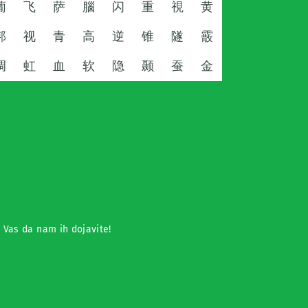
葡
飞
萨
腦
闪
重
視
黄
邦
视
青
高
逆
锥
隧
霰
调
虹
血
软
隐
颞
蚕
金
o Vas da nam ih dojavite!