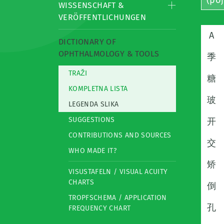
(po
WISSENSCHAFT &
VERÖFFENTLICHUNGEN
A
DICTIONARY OF
OPHTHALMOLOGY & TOOLS
季
TRAŽI
糖
KOMPLETNA LISTA
玻
LEGENDA SLIKA
SUGGESTIONS
开
CONTRIBUTIONS AND SOURCES
交
WHO MADE IT?
矫
VISUSTAFELN / VISUAL ACUITY
CHARTS
倒
TROPFSCHEMA / APPLICATION
孔
FREQUENCY CHART