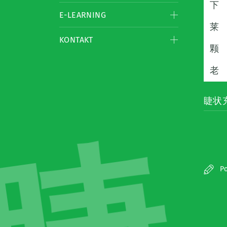
下
E-LEARNING
莱
KONTAKT
颗
老
睫状充
Po