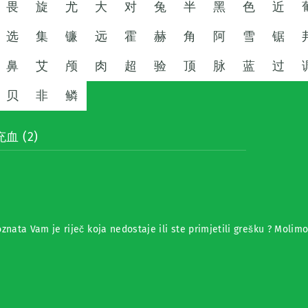
畏
旋
尤
大
对
兔
半
黑
色
近
选
集
镰
远
霍
赫
角
阿
雪
锯
鼻
艾
颅
肉
超
验
顶
脉
蓝
过
贝
非
鳞
血 (2)
znata Vam je riječ koja nedostaje ili ste primjetili grešku ? Molim