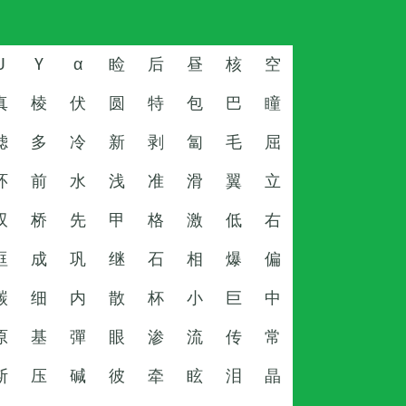
U
Y
α
睑
后
昼
核
空
真
棱
伏
圆
特
包
巴
瞳
滤
多
冷
新
剥
匐
毛
屈
环
前
水
浅
准
滑
翼
立
双
桥
先
甲
格
激
低
右
眶
成
巩
继
石
相
爆
偏
碳
细
内
散
杯
小
巨
中
原
基
彈
眼
渗
流
传
常
斯
压
碱
彼
牵
眩
泪
晶