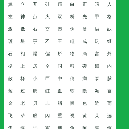
翼
立
开
硅
扁
白
正
暗
人
左
神
点
火
双
桥
先
甲
格
激
低
右
交
秦
伪
硬
溢
缺
斑
星
亨
乙
玉
眶
成
巩
继
石
相
爆
偏
矫
物
滴
富
外
循
上
房
全
同
移
碳
细
内
散
杯
小
巨
中
倒
病
泰
脉
蓝
过
调
虹
血
软
隐
颞
蚕
金
老
贝
非
鳞
黑
色
近
葡
飞
萨
腦
闪
重
視
黄
莱
选
集
镰
远
霍
赫
角
阿
雪
锯