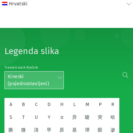
Hrvatski
Legenda slika
Trenutni Jezik Rječnik
Kineski
(pojednostavljeni)
A
B
C
D
H
L
M
P
R
S
T
U
Y
α
异
睫
突
哈
撕
微
清
早
原
基
彈
眼
渗