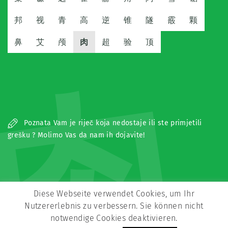
邦
视
青
高
逆
锥
隧
霰
颗
鼻
艾
颅
肉
超
验
顶
肉
Poznata Vam je riječ koja nedostaje ili ste primjetili
grešku ? Molimo Vas da nam ih dojavite!
Diese Webseite verwendet Cookies, um Ihr
Nutzererlebnis zu verbessern. Sie können nicht
notwendige Cookies deaktivieren.
Copyright © Zeitz Franko Zeitz