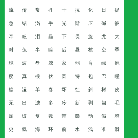
流
传
常
孔
干
抗
化
日
提
急
结
涡
手
光
斯
压
碱
彼
牵
眩
泪
晶
下
畏
旋
尤
大
对
兔
半
睑
后
昼
核
空
季
球
波
盘
棘
家
弱
盲
绿
疱
樱
真
棱
伏
圆
特
包
巴
瞳
糖
湿
单
春
坏
红
斜
树
皮
无
出
滤
多
冷
新
剥
匐
毛
屈
玻
复
数
带
篩
动
假
增
史
氩
海
环
前
水
浅
准
滑