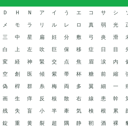
D
H
N
ア
イ
う
エ
コ
サ
シ
メ
モ
ラ
リ
ル
レ
ロ
真
弱
光
三
中
星
扁
妊
分
敷
弓
炎
滑
白
上
左
吹
巨
保
移
症
日
目
変
経
神
緊
交
点
焦
眉
涙
内
空
創
医
傾
紫
帯
杯
糖
前
縮
偽
桿
群
糸
梅
両
多
翼
細
一
画
生
痒
反
核
散
右
線
患
幹
残
失
盲
小
半
牽
気
検
根
累
錠
重
黄
裂
超
隅
静
靭
酒
裸