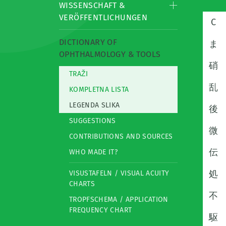
WISSENSCHAFT &
VERÖFFENTLICHUNGEN
C
DICTIONARY OF
ま
OPHTHALMOLOGY & TOOLS
硝
TRAŽI
乱
KOMPLETNA LISTA
LEGENDA SLIKA
後
SUGGESTIONS
微
CONTRIBUTIONS AND SOURCES
伝
WHO MADE IT?
処
VISUSTAFELN / VISUAL ACUITY
CHARTS
不
TROPFSCHEMA / APPLICATION
FREQUENCY CHART
駆