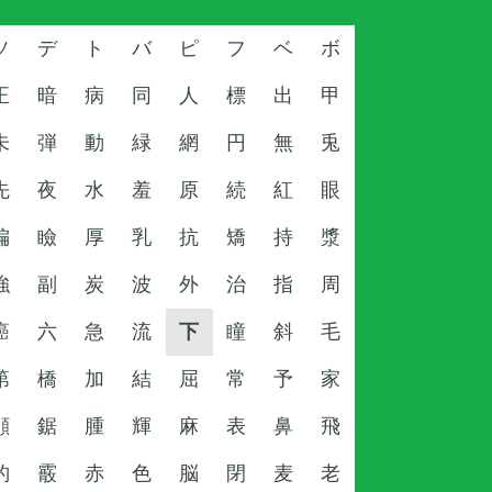
ソ
デ
ト
バ
ピ
フ
ベ
ボ
正
暗
病
同
人
標
出
甲
未
弾
動
緑
網
円
無
兎
先
夜
水
羞
原
続
紅
眼
偏
瞼
厚
乳
抗
矯
持
漿
強
副
炭
波
外
治
指
周
癌
六
急
流
下
瞳
斜
毛
第
橋
加
結
屈
常
予
家
顔
鋸
腫
輝
麻
表
鼻
飛
豹
霰
赤
色
脳
閉
麦
老