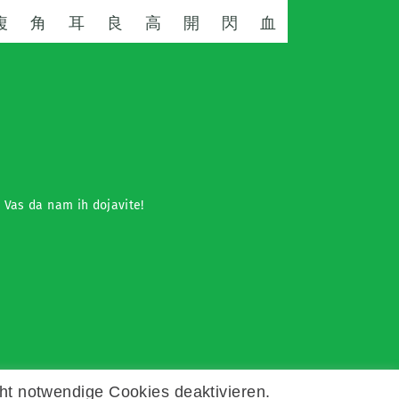
複
角
耳
良
高
開
閃
血
o Vas da nam ih dojavite!
ht notwendige Cookies deaktivieren.