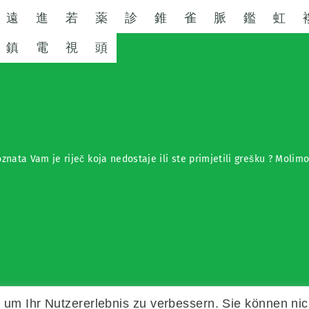
遠
進
若
薬
診
錐
雀
脈
鑑
虹
鎮
電
視
頭
znata Vam je riječ koja nedostaje ili ste primjetili grešku ? Molim
um Ihr Nutzererlebnis zu verbessern. Sie können nic