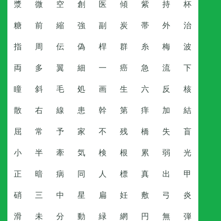
漿
微
空
創
医
傾
紫
持
杯
糖
前
縮
強
副
炭
帯
外
治
指
周
伝
偽
桿
群
糸
梅
波
両
多
翼
細
一
癌
急
流
下
瞳
斜
毛
処
画
生
六
反
核
散
右
線
患
幹
第
痒
加
結
屈
常
予
家
不
残
橋
失
盲
小
半
牽
気
検
根
累
弱
光
正
暗
病
同
人
標
真
出
甲
硝
三
中
星
扁
妊
敷
弓
炎
滑
未
分
動
緑
網
円
無
弾