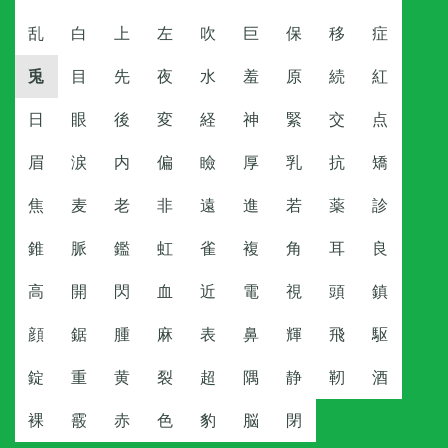
乱
白
上
左
吹
巨
保
移
症
兎
目
先
夜
水
羞
原
続
紅
日
眼
後
変
経
神
緊
交
点
眉
涙
内
偏
瞼
厚
乳
抗
矯
焦
麦
老
非
遠
進
若
薬
診
錐
脈
鑑
虹
雀
複
角
耳
良
高
開
閃
血
近
電
視
頭
鎮
顔
鋸
腫
麻
表
鼻
輝
飛
駆
錠
重
黄
裂
超
隅
静
靭
酒
裸
霰
赤
色
豹
脳
閉