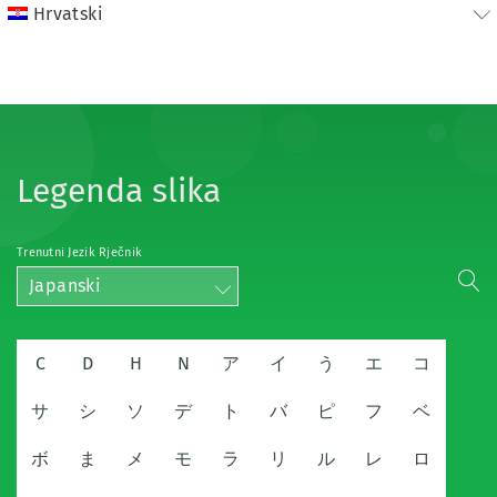
Hrvatski
Legenda slika
Trenutni Jezik Rječnik
Japanski
C
D
H
N
ア
イ
う
エ
コ
サ
シ
ソ
デ
ト
バ
ピ
フ
ベ
ボ
ま
メ
モ
ラ
リ
ル
レ
ロ