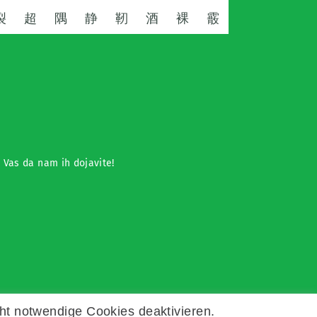
裂
超
隅
静
靭
酒
裸
霰
o Vas da nam ih dojavite!
ht notwendige Cookies deaktivieren.