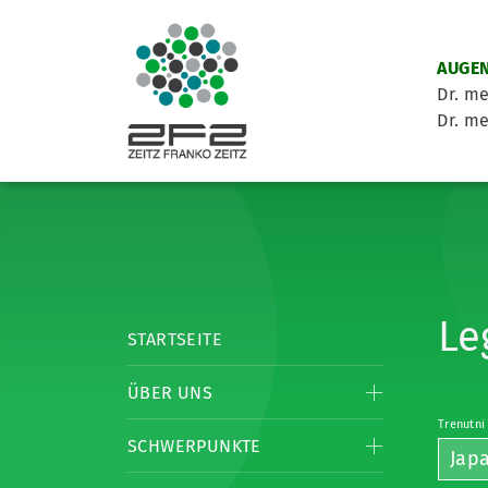
AUGEN
Dr. me
Dr. me
Le
STARTSEITE
ÜBER UNS
Trenutni
SCHWERPUNKTE
Jap