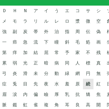
D
H
N
ア
イ
う
エ
コ
サ
シ
メ
モ
ラ
リ
ル
レ
ロ
漿
微
空
強
副
炭
帯
外
治
指
周
伝
偽
一
癌
急
流
下
瞳
斜
毛
処
画
第
痒
加
結
屈
常
予
家
不
残
累
弱
光
正
暗
病
同
人
標
真
弓
炎
滑
未
分
動
緑
網
円
無
症
兎
目
先
夜
水
羞
原
続
紅
眉
涙
内
偏
瞼
厚
乳
抗
矯
焦
脈
鑑
虹
雀
複
角
耳
良
高
開