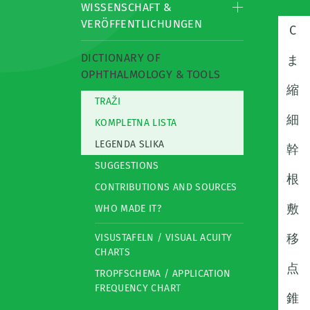
WISSENSCHAFT &
VERÖFFENTLICHUNGEN
C
DICTIONARY OF
ま
OPHTHALMOLOGY & TOOLS
縮
TRAŽI
細
KOMPLETNA LISTA
LEGENDA SLIKA
幹
SUGGESTIONS
根
CONTRIBUTIONS AND SOURCES
敷
WHO MADE IT?
移
VISUSTAFELN / VISUAL ACUITY
CHARTS
点
TROPFSCHEMA / APPLICATION
FREQUENCY CHART
錐