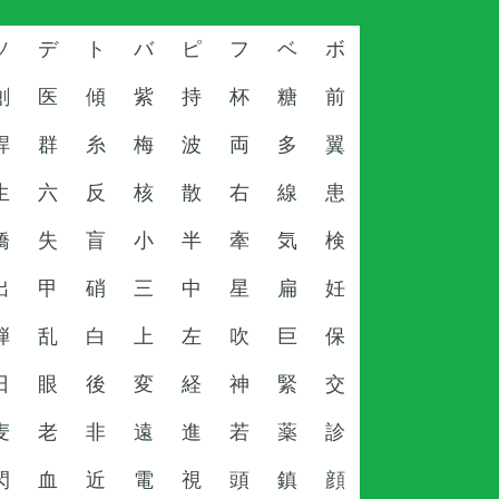
ソ
デ
ト
バ
ピ
フ
ベ
ボ
創
医
傾
紫
持
杯
糖
前
桿
群
糸
梅
波
両
多
翼
生
六
反
核
散
右
線
患
橋
失
盲
小
半
牽
気
検
出
甲
硝
三
中
星
扁
妊
弾
乱
白
上
左
吹
巨
保
日
眼
後
変
経
神
緊
交
麦
老
非
遠
進
若
薬
診
閃
血
近
電
視
頭
鎮
顔