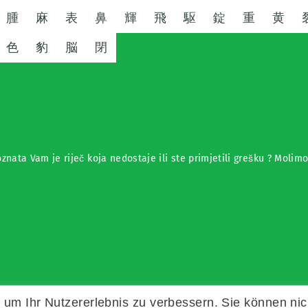
腫
麻
表
鼻
輝
飛
駆
錠
重
黄
色
豹
脳
閉
znata Vam je riječ koja nedostaje ili ste primjetili grešku ? Molim
um Ihr Nutzererlebnis zu verbessern. Sie können nic