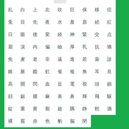
乱
白
上
左
吹
巨
保
移
症
兎
目
先
夜
水
羞
原
続
紅
日
眼
後
変
経
神
緊
交
点
眉
涙
内
偏
瞼
厚
乳
抗
矯
焦
麦
老
非
遠
進
若
薬
診
錐
脈
鑑
虹
雀
複
角
耳
良
高
開
閃
血
近
電
視
頭
鎮
顔
鋸
腫
麻
表
鼻
輝
飛
駆
錠
重
黄
裂
超
隅
静
靭
酒
裸
霰
赤
色
豹
脳
閉