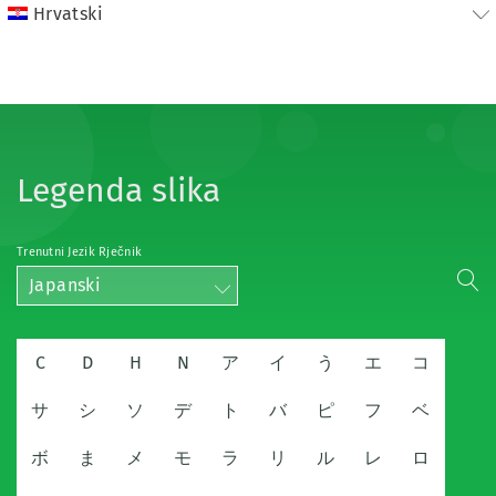
Hrvatski
Legenda slika
Trenutni Jezik Rječnik
Japanski
C
D
H
N
ア
イ
う
エ
コ
サ
シ
ソ
デ
ト
バ
ピ
フ
ベ
ボ
ま
メ
モ
ラ
リ
ル
レ
ロ