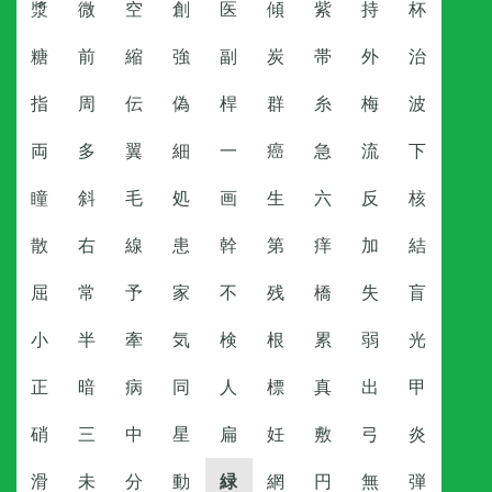
漿
微
空
創
医
傾
紫
持
杯
糖
前
縮
強
副
炭
帯
外
治
指
周
伝
偽
桿
群
糸
梅
波
両
多
翼
細
一
癌
急
流
下
瞳
斜
毛
処
画
生
六
反
核
散
右
線
患
幹
第
痒
加
結
屈
常
予
家
不
残
橋
失
盲
小
半
牽
気
検
根
累
弱
光
正
暗
病
同
人
標
真
出
甲
硝
三
中
星
扁
妊
敷
弓
炎
滑
未
分
動
緑
網
円
無
弾