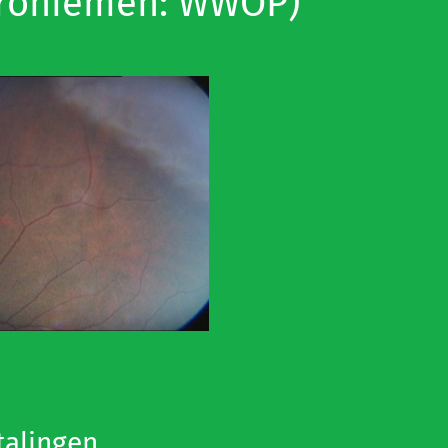
roniemen: WWOP)
talingen