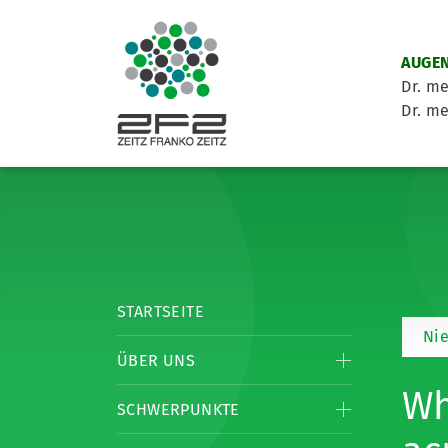
AUGEN
Dr. me
Dr. me
STARTSEITE
Ni
ÜBER UNS
Wh
SCHWERPUNKTE