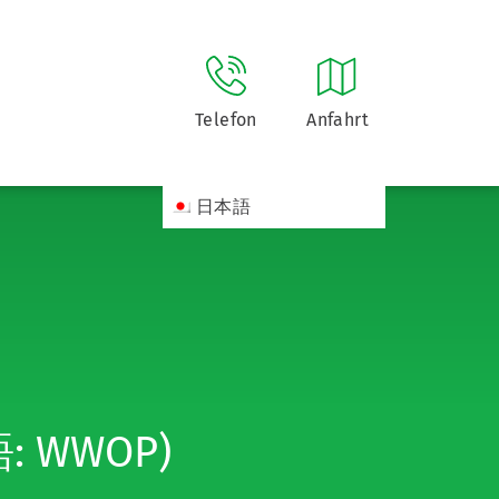
Telefon
Anfahrt
日本語
語: WWOP)