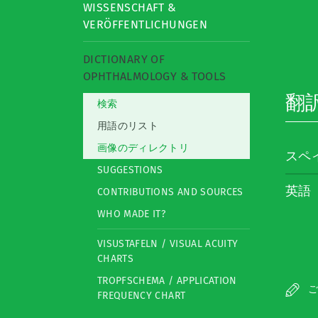
WISSENSCHAFT &
VERÖFFENTLICHUNGEN
DICTIONARY OF
OPHTHALMOLOGY & TOOLS
翻
検索
用語のリスト
画像のディレクトリ
スペ
SUGGESTIONS
英語
CONTRIBUTIONS AND SOURCES
WHO MADE IT?
VISUSTAFELN / VISUAL ACUITY
CHARTS
TROPFSCHEMA / APPLICATION
ご
FREQUENCY CHART