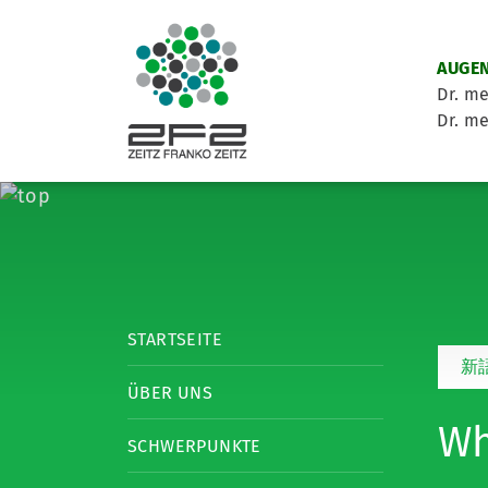
AUGEN
Dr. me
Dr. me
STARTSEITE
新
ÜBER UNS
Wh
SCHWERPUNKTE